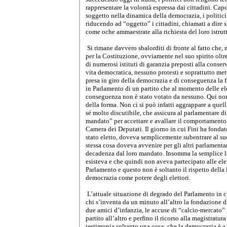
rappresentare la volontà espressa dai cittadini. Cap
soggetto nella dinamica della democrazia, i politici
riducendo ad “oggetto” i cittadini, chiamati a dire s
come oche ammaestrate alla richiesta del loro istrutt
Si rimane davvero sbalorditi di fronte al fatto che, 
per la Costituzione, ovviamente nel suo spirito oltr
di numerosi istituti di garanzia preposti alla conse
vita democratica, nessuno protesti e soprattutto met
presa in giro della democrazia e di conseguenza la f
in Parlamento di un partito che al momento delle el
conseguenza non è stato votato da nessuno. Qui non 
della forma. Non ci si può infatti aggrappare a quell
sé molto discutibile, che assicura al parlamentare di
mandato” per accettare e avallare il comportamento 
Camera dei Deputati. Il giorno in cui Fini ha fondat
stato eletto, doveva semplicemente subentrare al suo 
stessa cosa doveva avvenire per gli altri parlamentari
decadenza dal loro mandato. Insomma la semplice lo
esisteva e che quindi non aveva partecipato alle ele
Parlamento e questo non è soltanto il rispetto della
democrazia come potere degli elettori.
L’attuale situazione di degrado del Parlamento in cu
chi s’inventa da un minuto all’altro la fondazione di
due amici d’infanzia, le accuse di “calcio-mercato” 
partito all’altro e perfino il ricorso alla magistratu
testimonia soltanto una cosa: che la democrazia è a r