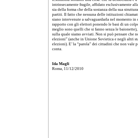
intrinsecamente fragile, affidato esclusivamente alla 
sia della forma che della sostanza della sua struttura
partiti. Il fatto che nessuna delle istituzioni chiama
siano intervenute a salvaguardarla nel momento in c
rapporto con gli elettori ponendo le basi di un colpo
meglio sono quelli che si fanno senza le baionette), 
sulla quale siamo avviati. Non si può pensare che no
elezioni” (anche in Unione Sovietica e negli altri st
elezioni). E’ la “parola” dei cittadini che non vale p
conta.
Ida Magli
Roma, 11/12/2010