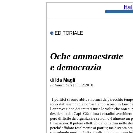
EDITORIALE
Oche ammaestrate
e democrazia
di
Ida Magli
ItalianiLiberi
|
11.12.2010
I
politici si sono abituati ormai da parecchio temp
sono stati esempi clamorosi l’anno scorso in Europa
l’approvazione dei trattati tutte le volte che non si 
desiderato dai Capi. Già allora i cittadini avrebbero 
però difficile da organizzare se non c’è almeno un p
l’iniziativa. Il potere effettivo dei cittadini nelle d
perché affidato totalmente ai partiti; ma diventa p
succedendo oggi in Italia, i politici non tengono fed